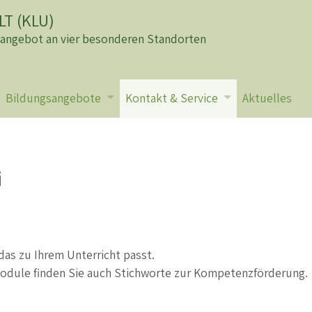
T (KLU)
sangebot an vier besonderen Standorten
Bildungsangebote
Kontakt & Service
Aktuelles
Lernangeboten n
G
das zu Ihrem Unterricht passt.
dule finden Sie auch Stichworte zur Kompetenzförderung.