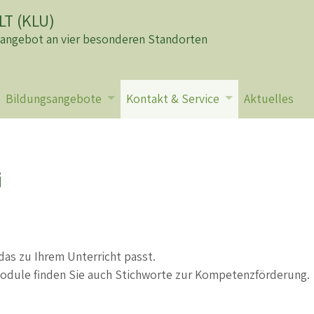
T (KLU)
sangebot an vier besonderen Standorten
Bildungsangebote
Kontakt & Service
Aktuelles
Lernangeboten n
G
das zu Ihrem Unterricht passt.
dule finden Sie auch Stichworte zur Kompetenzförderung.