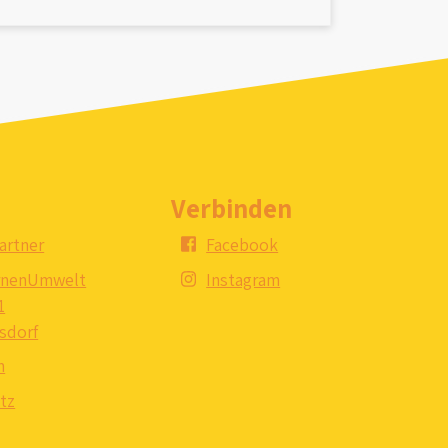
Verbinden
artner
Facebook
rnenUmwelt
Instagram
1
sdorf
m
tz