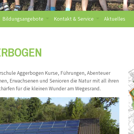
Bildungsangebote
Kontakt & Service
Aktuelles
Lernangeboten n
ERBOGEN
turschule Aggerbogen Kurse, Führungen, Abenteuer
en, Erwachsenen und Senioren die Natur mit all ihren
chärfen für die kleinen Wunder am Wegesrand.