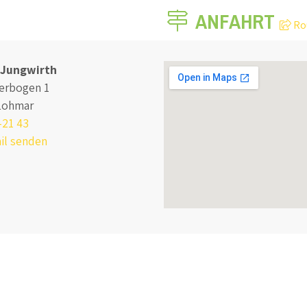
ANFAHRT
Ro
 Jungwirth
erbogen 1
Lohmar
-21 43
il senden