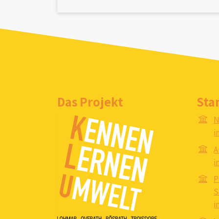
Das Projekt
Sta
N
i
A
i
P
S
i