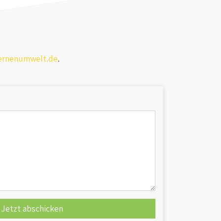
ernenumwelt.de
.
Jetzt abschicken