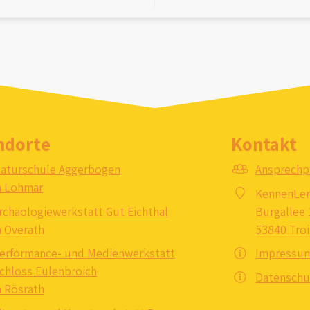
ndorte
Kontakt
aturschule Aggerbogen
Ansprechp
n Lohmar
KennenLe
rchäologiewerkstatt Gut Eichthal
Burgallee 
n Overath
53840 Troi
erformance- und Medienwerkstatt
Impressu
chloss Eulenbroich
Datenschu
n Rösrath