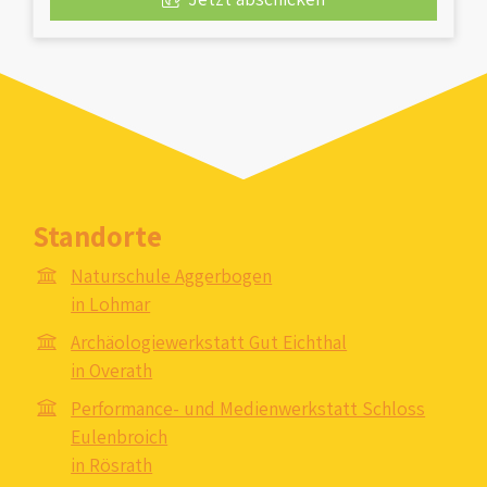
Standorte
Naturschule Aggerbogen
in Lohmar
Archäologiewerkstatt Gut Eichthal
in Overath
Performance- und Medienwerkstatt Schloss
Eulenbroich
in Rösrath