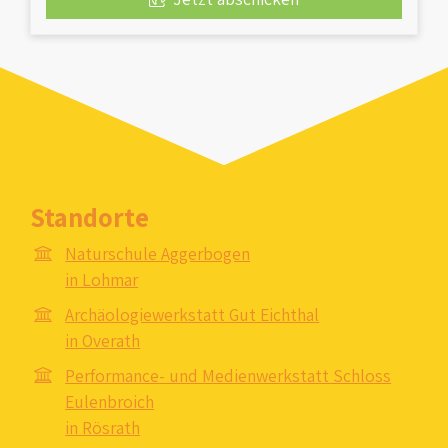
Standorte
Naturschule Aggerbogen
in Lohmar
Archäologiewerkstatt Gut Eichthal
in Overath
Performance- und Medienwerkstatt Schloss
Eulenbroich
in Rösrath