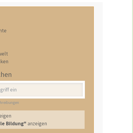
hte
welt
nken
chen
chreibungen
eigen
le Bildung"
anzeigen