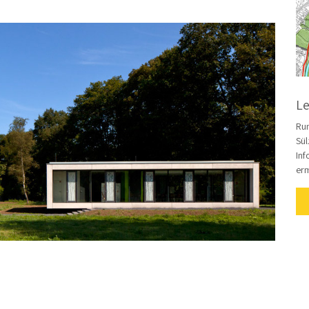
Le
Run
Sül
Inf
erm