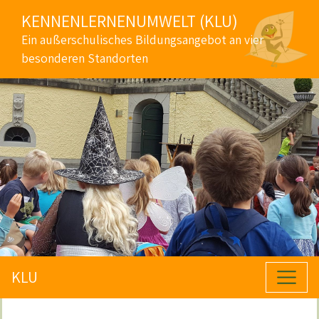
KENNENLERNENUMWELT (KLU)
Ein außerschulisches Bildungsangebot an vier
besonderen Standorten
KLU