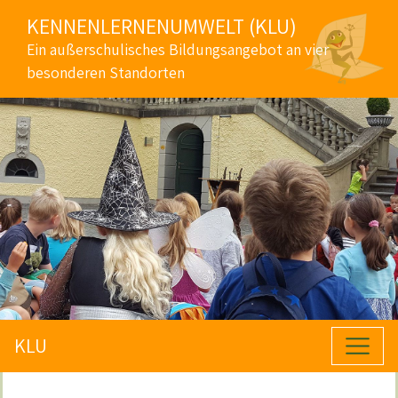
KENNENLERNENUMWELT (KLU)
Ein außerschulisches Bildungsangebot an vier
besonderen Standorten
KLU