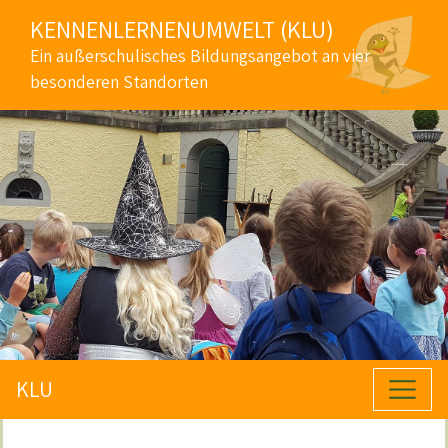
KENNENLERNENUMWELT (KLU)
Ein außerschulisches Bildungsangebot an vier
besonderen Standorten
KLU