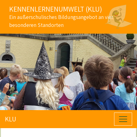
KENNENLERNENUMWELT (KLU)
Ein außerschulisches Bildungsangebot an vier
besonderen Standorten
KLU