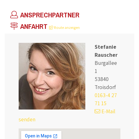
ANSPRECHPARTNER
ANFAHRT
Route anzeigen
Stefanie
Rauscher
Burgallee
1
53840
Troisdorf
0163-4 27
71 15
E-Mail
senden