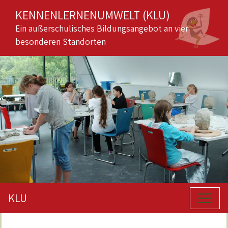
KENNENLERNENUMWELT (KLU)
Ein außerschulisches Bildungsangebot an vier
besonderen Standorten
KLU