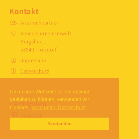
Kontakt
Ansprechpartner
KennenLernenUmwelt
Burgallee 1
53840 Troisdorf
Impressum
Datenschutz
Um unsere Webseite für Sie optimal
gestalten zu können, verwenden wir
Verbinden
Cookies.
mehr unter: Datenschutz
Facebook
Verstanden
Instagram