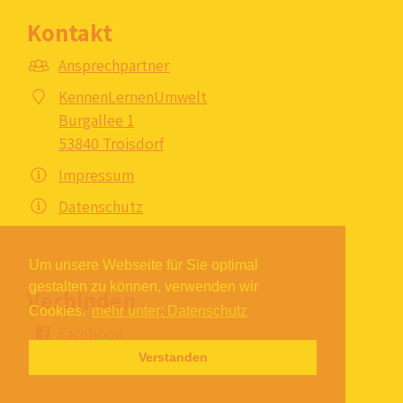
Kontakt
Ansprechpartner
KennenLernenUmwelt
Burgallee 1
53840 Troisdorf
Impressum
Datenschutz
Um unsere Webseite für Sie optimal
gestalten zu können, verwenden wir
Verbinden
Cookies.
mehr unter: Datenschutz
Facebook
Verstanden
Instagram