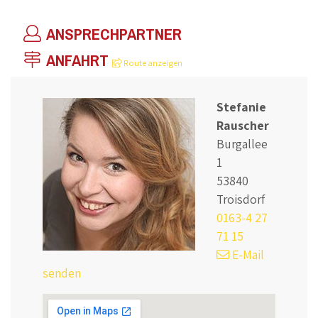
ANSPRECHPARTNER
ANFAHRT
Route anzeigen
Stefanie
Rauscher
Burgallee
1
53840
Troisdorf
0163-4 27
71 15
E-Mail
senden