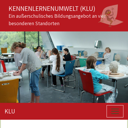
KENNENLERNENUMWELT (KLU)
Ein außerschulisches Bildungsangebot an vier
besonderen Standorten
KLU